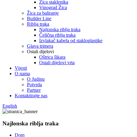
Žica staklenika
Vinograd Žica
Žica za baliranje
Builder Line
Riblja traka
Najlonska riblja traka
Čelična riblja traka
Izvlakač kabela od stakloplastike
Glava trimera
Ostali dijelovi
Oštrica šikara
Ostali dijelovi vrta
Vijesti
O nama
O Judinu
Potvrda
Partner
Kontaktirajte nas
English
Najlonska riblja traka
Dom