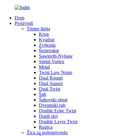
Dom
Proizvodi
Trimer linija
Krug
Kvadrat
Zvijezda
Šesterokut
Sawteeth-Nylsaw
Sprial-Vortex
Metal
Twist Low Noise
Dual Round
Dual Sqaure
Dual Twist
Šah
Šahovski obrat
Dvostruki rub
Double Edge Twist
Dupli sloj
Double Layer Twist
Rupica
Žica za poljoprivredu