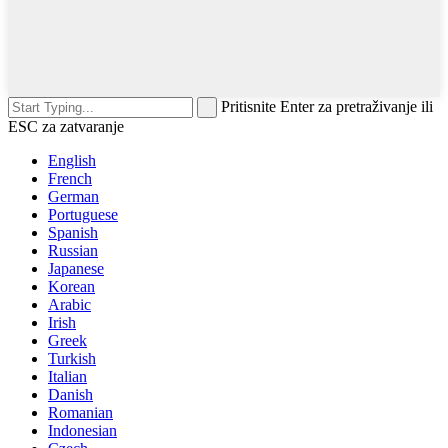
Pritisnite Enter za pretraživanje ili
ESC za zatvaranje
English
French
German
Portuguese
Spanish
Russian
Japanese
Korean
Arabic
Irish
Greek
Turkish
Italian
Danish
Romanian
Indonesian