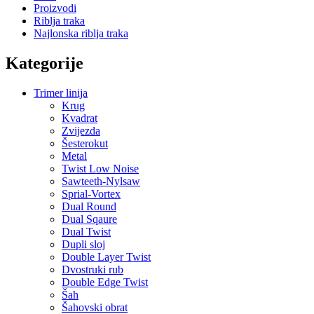
Proizvodi
Riblja traka
Najlonska riblja traka
Kategorije
Trimer linija
Krug
Kvadrat
Zvijezda
Šesterokut
Metal
Twist Low Noise
Sawteeth-Nylsaw
Sprial-Vortex
Dual Round
Dual Sqaure
Dual Twist
Dupli sloj
Double Layer Twist
Dvostruki rub
Double Edge Twist
Šah
Šahovski obrat