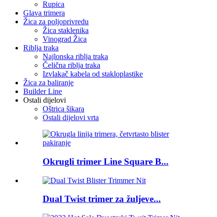
Rupica
Glava trimera
Žica za poljoprivredu
Žica staklenika
Vinograd Žica
Riblja traka
Najlonska riblja traka
Čelična riblja traka
Izvlakač kabela od stakloplastike
Žica za baliranje
Builder Line
Ostali dijelovi
Oštrica šikara
Ostali dijelovi vrta
Okrugli trimer Line Square B...
Dual Twist trimer za žuljeve...