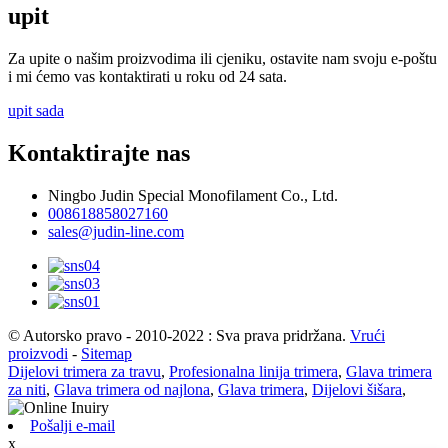
upit
Za upite o našim proizvodima ili cjeniku, ostavite nam svoju e-poštu
i mi ćemo vas kontaktirati u roku od 24 sata.
upit sada
Kontaktirajte nas
Ningbo Judin Special Monofilament Co., Ltd.
008618858027160
sales@judin-line.com
© Autorsko pravo - 2010-2022 : Sva prava pridržana.
Vrući
proizvodi
-
Sitemap
Dijelovi trimera za travu
,
Profesionalna linija trimera
,
Glava trimera
za niti
,
Glava trimera od najlona
,
Glava trimera
,
Dijelovi šišara
,
Pošalji e-mail
x